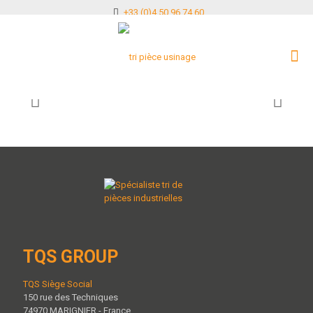
+33 (0)4 50 96 74 60
TQS GROUP
TQS Siège Social
150 rue des Techniques
74970 MARIGNIER - France