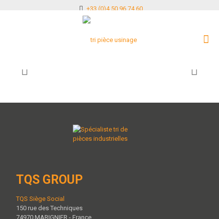
+33 (0)4 50 96 74 60
TQS GROUP
TQS Siège Social
150 rue des Techniques
74970 MARIGNIER - France